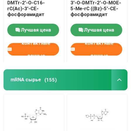
DMTr-2'-O-C16-
3'-O-DMTr-2'-O-MOE-
rC(Ac)-3'-CE-
5-Me-rC ((Bz)-5'-CE-
Средство доставки
фосфорамидит
фосфорамидит
Лучшая цена
Лучшая цена
Служба по таможне
контактные
контактные
данные
данные
mRNA сырье
(155)