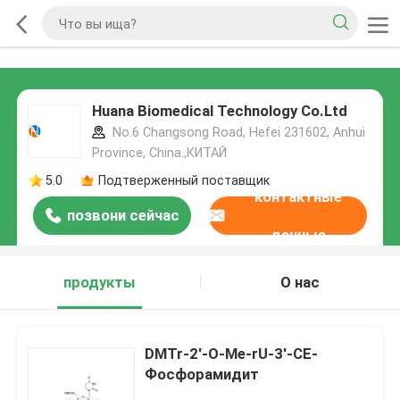
Huana Biomedical Technology Co.Ltd
No.6 Changsong Road, Hefei 231602, Anhui
Province, China.,КИТАЙ
5.0
Подтверженный поставщик
контактные
позвони сейчас
данные
продукты
О нас
DMTr-2'-O-Me-rU-3'-CE-
Фосфорамидит