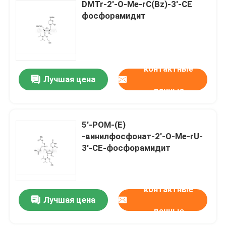
DMTr-2'-O-Me-rC(Bz)-3'-CE
фосфорамидит
контактные
Лучшая цена
данные
5'-POM-(E)
-винилфосфонат-2'-O-Me-rU-
3'-CE-фосфорамидит
контактные
Лучшая цена
данные