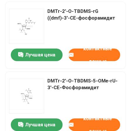
DMTr-2'-O-TBDMS-rG
((dmf)-3'-CE-фосфорамидит
контактные
Лучшая цена
данные
DMTr-2'-O-TBDMS-5-OMe-rU-
3'-CE-Фосфорамидит
Дом
Продукты
контактные
Лучшая цена
Этан-1,2-ди(5'-O-DMTr-2'-O-MOE-5-Me-rC(Bz)-3'-окси) -bis ((дизопропилфосфорамидит)
Ролики
данные