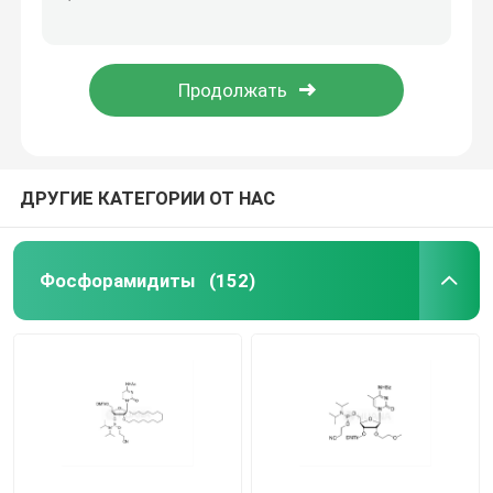
DMTr-2'-O-MOEOE-rT-3'-CE-фосфорамидит
DMTr-2'-O-MOEOE-5-Me-rC ((Bz)-3'-CE-фосфорамидит
mRNA сырье
DMTr-2'-O-MOEOE-rG ((iBu)-3'-CE-фосфорамидит
DMTr-2'-O-MOEOE-rA(Bz)-3'-CE-фосфорамидит
Реагент фосфора
Сукцинаты
ДРУГИЕ КАТЕГОРИИ ОТ НАС
Нуклеозиды
Фосфорамидиты
(152)
Молекулярная диагностика
Флуоресцентные красители
Олигосинтезные реагенты