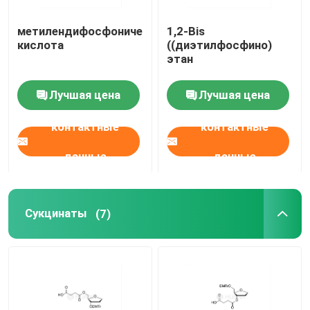
метилендифосфоническая
1,2-Bis
кислота
((диэтилфосфино)
этан
Лучшая цена
Лучшая цена
контактные
контактные
данные
данные
Сукцинаты
(7)