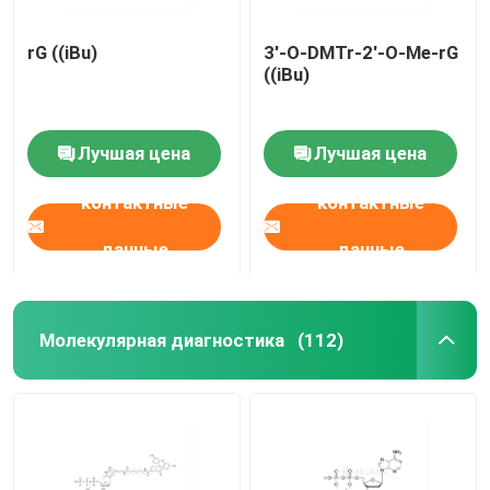
rG ((iBu)
3'-O-DMTr-2'-O-Me-rG
((iBu)
Лучшая цена
Лучшая цена
контактные
контактные
данные
данные
Молекулярная диагностика
(112)