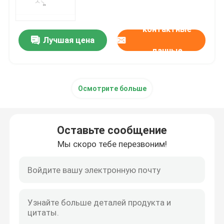
mRNA сырье
контактные
Лучшая цена
данные
Реагент фосфора
Осмотрите больше
Сукцинаты
Нуклеозиды
Оставьте сообщение
Мы скоро тебе перезвоним!
Молекулярная диагностика
Флуоресцентные красители
Олигосинтезные реагенты