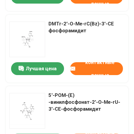
данные
DMTr-2'-O-Me-rC(Bz)-3'-CE
фосфорамидит
контактные
Лучшая цена
данные
5'-POM-(E)
-винилфосфонат-2'-O-Me-rU-
3'-CE-фосфорамидит
контактные