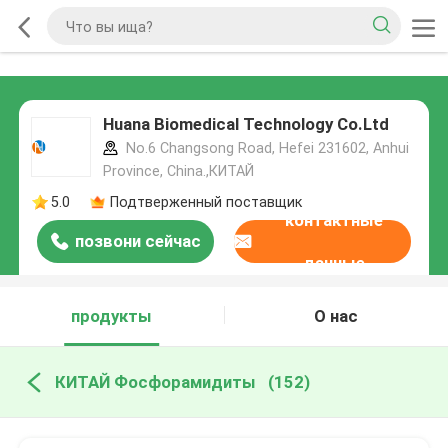
Huana Biomedical Technology Co.Ltd
No.6 Changsong Road, Hefei 231602, Anhui
Province, China.,КИТАЙ
5.0
Подтверженный поставщик
контактные
позвони сейчас
данные
продукты
О нас
КИТАЙ Фосфорамидиты
(152)