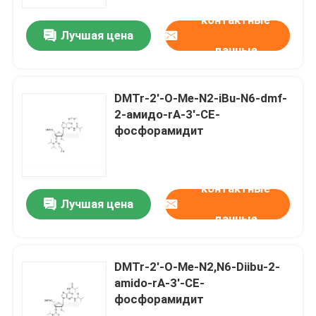
контактные
Лучшая цена
О нас
данные
Путешествие фабрики
DMTr-2'-O-Me-N2-iBu-N6-dmf-
2-амидо-rA-3'-CE-
Проверка качества
фосфорамидит
Свяжитесь мы
контактные
Лучшая цена
данные
Новости
СЛУЧАИ
DMTr-2'-O-Me-N2,N6-Diibu-2-
amido-rA-3'-CE-
фосфорамидит
Фосфорамидиты