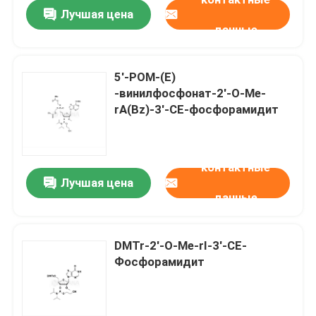
Лучшая цена
данные
5'-POM-(E)
-винилфосфонат-2'-O-Me-
rA(Bz)-3'-CE-фосфорамидит
контактные
Лучшая цена
данные
Дом
DMTr-2'-O-Me-rI-3'-CE-
Фосфорамидит
Продукты
Ролики