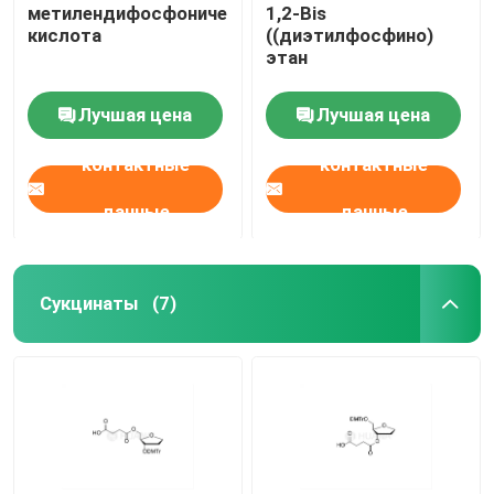
метилендифосфоническая
1,2-Bis
кислота
((диэтилфосфино)
этан
Лучшая цена
Лучшая цена
контактные
контактные
данные
данные
Сукцинаты
(7)