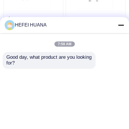
Флуоресцеин-12-
Динатриевая соль
dUTP 1мМ раствор
dADP
HEFEI HUANA
натрия
7:58 AM
Лучшая цена
Лучшая цена
Good day, what product are you looking 
контактные
контактные
for?
данные
данные
Осмотрите больше
Главная страница
Карта сайта
контактные данные
Desktop Site
Карта сайта
Политика конфиденциальности