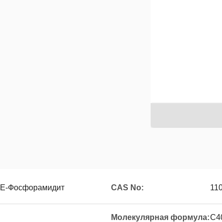
-CE-Фосфорамидит
CAS No:
11
Молекулярная формула:
C4