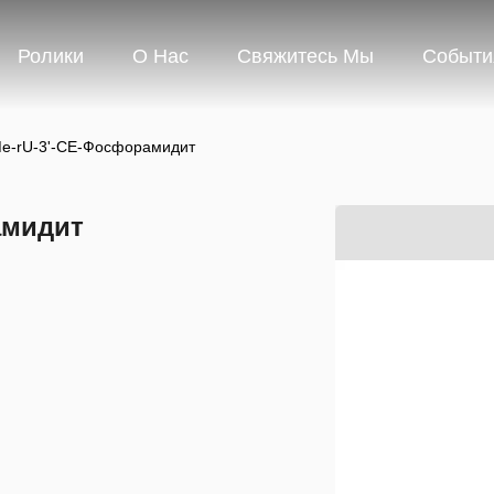
Ролики
О Нас
Свяжитесь Мы
Событи
Me-rU-3'-CE-Фосфорамидит
амидит