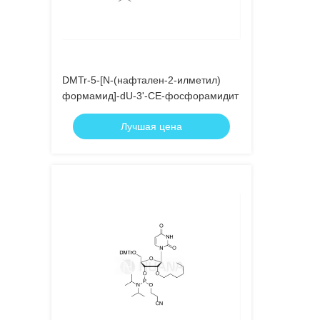
DMTr-5-[N-(нафтален-2-илметил)
формамид]-dU-3'-CE-фосфорамидит
Лучшая цена