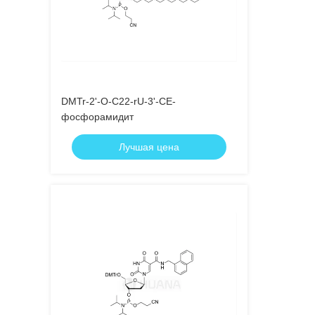
DMTr-2'-O-C22-rU-3'-CE-
фосфорамидит
Лучшая цена