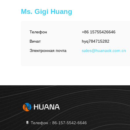
Ms. Gigi Huang
Телефон
+86 15755426646
Вичат
hyq784715282
Электронная почта
sales@huanaok.com.cn
Телефон：86-157-5542-6646