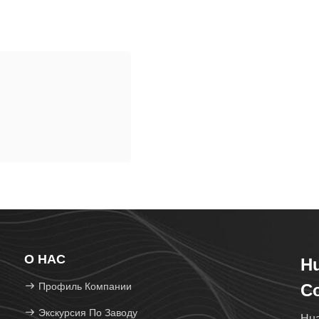
О НАС
Hu
Профиль Компании
Co
Экскурсия По Заводу
Hua