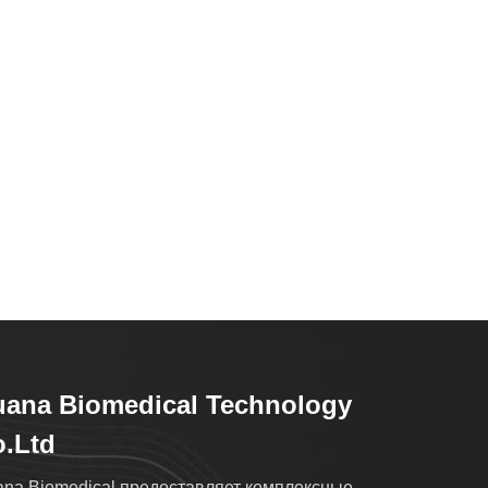
ana Biomedical Technology
.Ltd
na Biomedical предоставляет комплексные