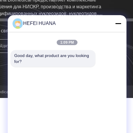
ения для НИОКР, производства и маркетинга
ифицированных нуклеозидов, нуклеотидов,
форамидитов и красителей
HEFEI HUANA
свяжемся с вами как можно скорее.
1:09 PM
подпишите вверх
Good day, what product are you looking 
for?
ical Technology Co.Ltd Все права защищены.