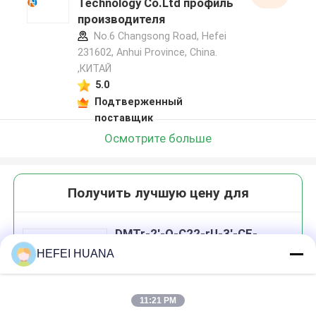
Technology Co.Ltd профиль
производителя
No.6 Changsong Road, Hefei
231602, Anhui Province, China.
,КИТАЙ
5.0
Подтверженный
поставщик
Осмотрите больше
Получить лучшую цену для
DMTr-2'-O-C22-rU-3'-CE-
фосфорамидит
HEFEI HUANA
11:21 PM