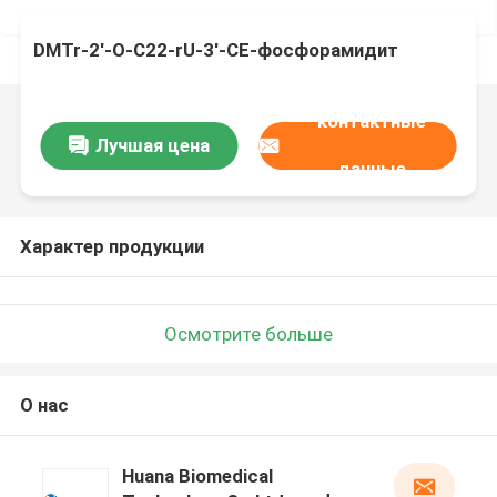
DMTr-2'-O-C22-rU-3'-CE-фосфорамидит
контактные
Лучшая цена
данные
Характер продукции
Осмотрите больше
О нас
Huana Biomedical