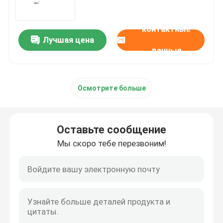
mRNA сырье
контактные
Лучшая цена
данные
Реагент фосфора
Осмотрите больше
Сукцинаты
Нуклеозиды
Оставьте сообщение
Мы скоро тебе перезвоним!
Молекулярная диагностика
Флуоресцентные красители
Олигосинтезные реагенты