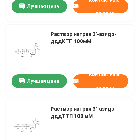
Лучшая цена
данные
Раствор натрия 3′-азидо-
дддКТП 100мМ
контактные
Лучшая цена
данные
Дом
Раствор натрия 3′-азидо-
дддТТП 100 мМ
Продукты
Ролики