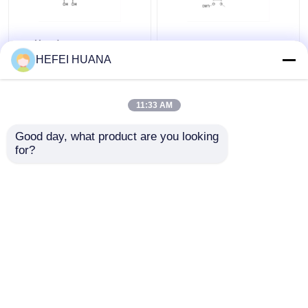
rG ((iBu)
3'-O-DMTr-2'-O-Me-rG
((iBu)
HEFEI HUANA
11:33 AM
Лучшая цена
Лучшая цена
Good day, what product are you looking 
контактные
контактные
for?
данные
данные
Осмотрите больше
Главная страница
Карта сайта
контактные данные
Desktop Site
Карта сайта
Политика конфиденциальности