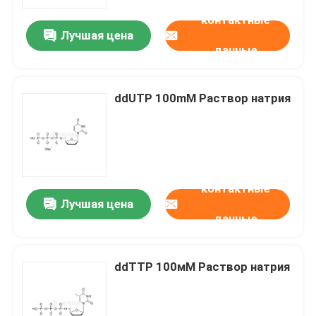
контактные
Лучшая цена
О нас
данные
Путешествие фабрики
ddUTP 100mM Раствор натрия
Проверка качества
Свяжитесь мы
контактные
Лучшая цена
данные
Новости
СЛУЧАИ
ddTTP 100мМ Раствор натрия
Фосфорамидиты