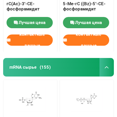
rC(Ac)-3'-CE-
5-Me-rC ((Bz)-5'-CE-
фосфорамидит
фосфорамидит
Лучшая цена
Лучшая цена
контактные
контактные
данные
данные
mRNA сырье
(155)