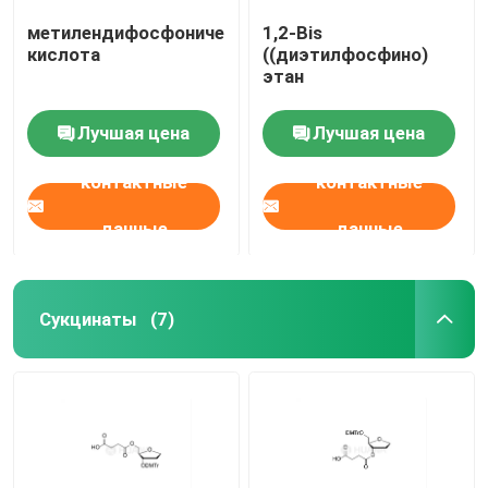
метилендифосфоническая
1,2-Bis
кислота
((диэтилфосфино)
этан
Лучшая цена
Лучшая цена
контактные
контактные
данные
данные
Сукцинаты
(7)