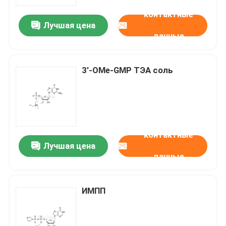
контактные
Лучшая цена
О нас
данные
Путешествие фабрики
3'-OMe-GMP ТЭА соль
Проверка качества
Свяжитесь мы
контактные
Лучшая цена
данные
Новости
СЛУЧАИ
ИМПП
Фосфорамидиты