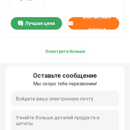
mRNA сырье
контактные
Лучшая цена
данные
Реагент фосфора
Осмотрите больше
Сукцинаты
Нуклеозиды
Оставьте сообщение
Мы скоро тебе перезвоним!
Молекулярная диагностика
Флуоресцентные красители
Олигосинтезные реагенты