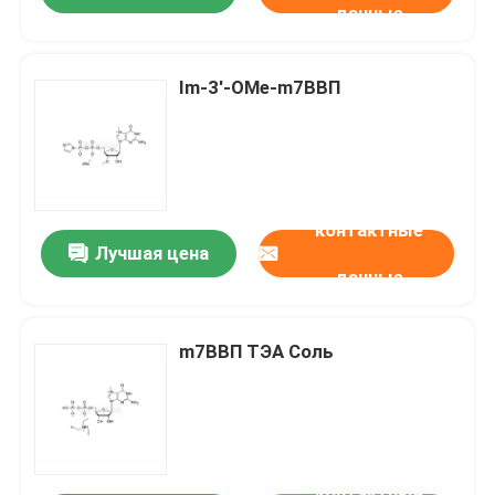
данные
Im-3'-OMe-m7ВВП
контактные
Лучшая цена
данные
m7ВВП ТЭА Соль
контактные