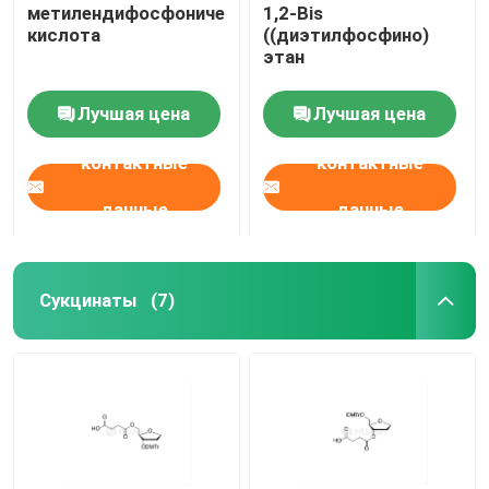
метилендифосфоническая
1,2-Bis
кислота
((диэтилфосфино)
этан
Лучшая цена
Лучшая цена
контактные
контактные
данные
данные
Сукцинаты
(7)