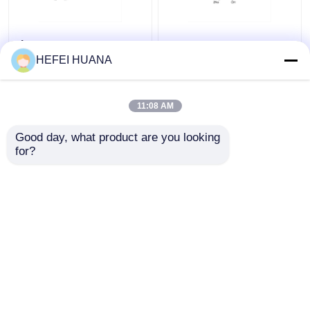
Флуоресцеин-12-
Динатриевая соль
dUTP 1мМ раствор
dADP
HEFEI HUANA
натрия
11:08 AM
Лучшая цена
Лучшая цена
Good day, what product are you looking 
контактные
контактные
for?
данные
данные
Осмотрите больше
Главная страница
Карта сайта
контактные данные
Desktop Site
Карта сайта
Политика конфиденциальности