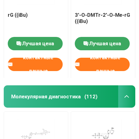
rG ((iBu)
3'-O-DMTr-2'-O-Me-rG
((iBu)
Лучшая цена
Лучшая цена
контактные
контактные
данные
данные
Молекулярная диагностика
(112)