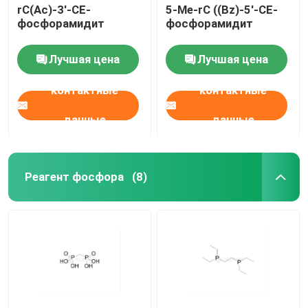
rC(Ac)-3'-CE-
5-Me-rC ((Bz)-5'-CE-
фосфорамидит
фосфорамидит
Лучшая цена
Лучшая цена
контактные
контактные
данные
данные
Реагент фосфора
(8)