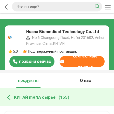
Huana Biomedical Technology Co.Ltd
No.6 Changsong Road, Hefei 231602, Anhui
Province, China.,КИТАЙ
5.0
Подтверженный поставщик
контактные
позвони сейчас
данные
продукты
О нас
КИТАЙ mRNA сырье
(155)