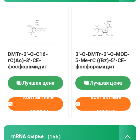
mRNA сырье
Реагент фосфора
DMTr-2'-O-C16-
3'-O-DMTr-2'-O-MOE-
Сукцинаты
rC(Ac)-3'-CE-
5-Me-rC ((Bz)-5'-CE-
фосфорамидит
фосфорамидит
Нуклеозиды
Лучшая цена
Лучшая цена
Молекулярная диагностика
контактные
контактные
данные
данные
Флуоресцентные красители
Олигосинтезные реагенты
mRNA сырье
(155)