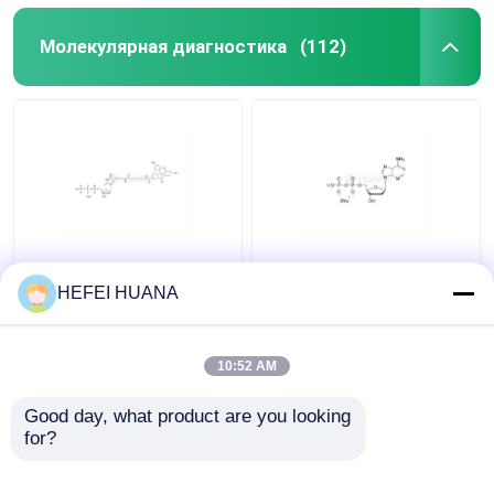
Молекулярная диагностика
(112)
Флуоресцеин-12-
Динатриевая соль
dUTP 1мМ раствор
dADP
HEFEI HUANA
натрия
10:52 AM
Лучшая цена
Лучшая цена
Good day, what product are you looking 
контактные
контактные
for?
данные
данные