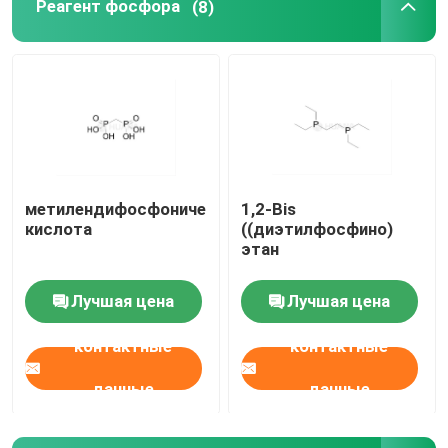
Реагент фосфора
(8)
метилендифосфоническая
1,2-Bis
кислота
((диэтилфосфино)
этан
Лучшая цена
Лучшая цена
контактные
контактные
данные
данные