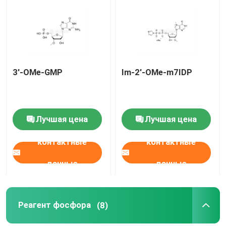
О нас
Путешествие фабрики
3'-OMe-GMP
Im-2'-OMe-m7IDP
Проверка качества
Лучшая цена
Лучшая цена
Свяжитесь мы
контактные
контактные
Новости
данные
данные
СЛУЧАИ
Реагент фосфора
(8)
Фосфорамидиты