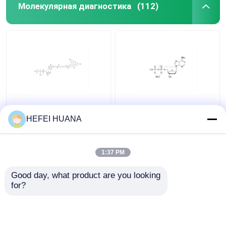
Молекулярная диагностика
(112)
Флуоресцеин-12-
Динатриевая соль
dUTP 1мМ раствор
dADP
HEFEI HUANA
натрия
1:37 PM
Лучшая цена
Лучшая цена
Good day, what product are you looking 
контактные
контактные
for?
данные
данные