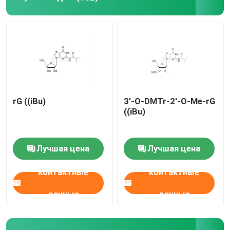
rG ((iBu)
3'-O-DMTr-2'-O-Me-rG
((iBu)
Лучшая цена
Лучшая цена
контактные
контактные
данные
данные