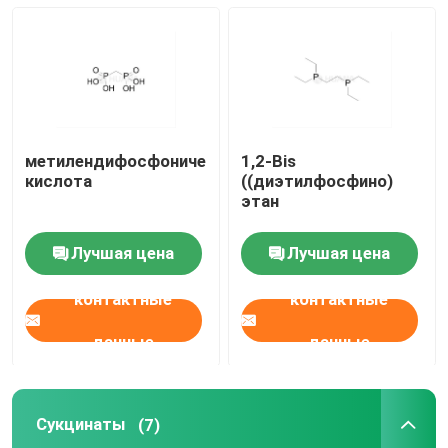
mRNA сырье
Реагент фосфора
метилендифосфоническая
1,2-Bis
Сукцинаты
кислота
((диэтилфосфино)
этан
Нуклеозиды
Лучшая цена
Лучшая цена
контактные
контактные
Молекулярная диагностика
данные
данные
Флуоресцентные красители
Сукцинаты
(7)
Олигосинтезные реагенты