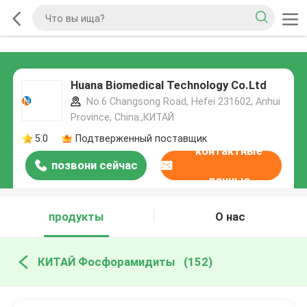
Huana Biomedical Technology Co.Ltd
No.6 Changsong Road, Hefei 231602, Anhui
Province, China.,КИТАЙ
5.0
Подтверженный поставщик
контактные
позвони сейчас
данные
продукты
О нас
КИТАЙ Фосфорамидиты
(152)