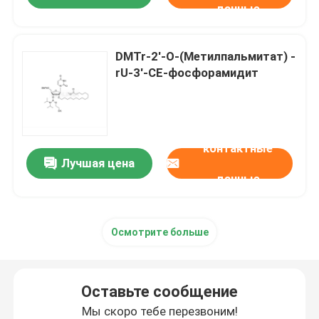
данные
DMTr-2'-O-(Метилпальмитат) -
rU-3'-CE-фосфорамидит
контактные
Лучшая цена
данные
Осмотрите больше
Оставьте сообщение
Мы скоро тебе перезвоним!