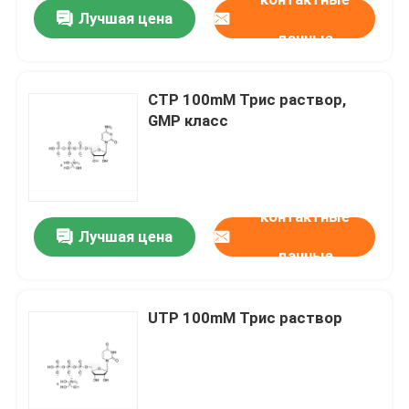
Лучшая цена
данные
CTP 100mM Трис раствор,
GMP класс
контактные
Лучшая цена
данные
Дом
UTP 100mM Трис раствор
Продукты
Ролики