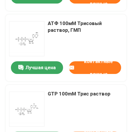
данные
АТФ 100мМ Трисовый
раствор, ГМП
контактные
Лучшая цена
данные
GTP 100mM Трис раствор
контактные