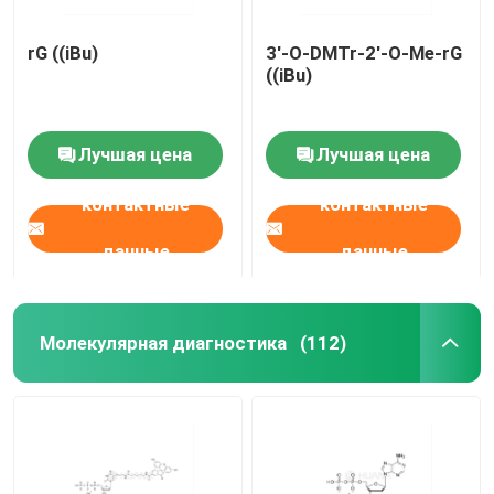
rG ((iBu)
3'-O-DMTr-2'-O-Me-rG
((iBu)
Лучшая цена
Лучшая цена
контактные
контактные
данные
данные
Молекулярная диагностика
(112)