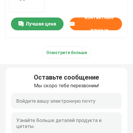
mRNA сырье
контактные
Лучшая цена
данные
Реагент фосфора
Осмотрите больше
Сукцинаты
Нуклеозиды
Оставьте сообщение
Мы скоро тебе перезвоним!
Молекулярная диагностика
Флуоресцентные красители
Олигосинтезные реагенты