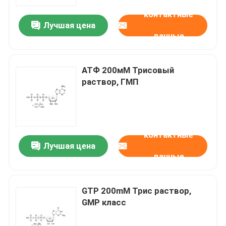
контактные
Лучшая цена
О нас
данные
Путешествие фабрики
АТФ 200мМ Трисовый
раствор, ГМП
Проверка качества
Свяжитесь мы
контактные
Лучшая цена
данные
Новости
СЛУЧАИ
GTP 200mM Трис раствор,
GMP класс
Фосфорамидиты