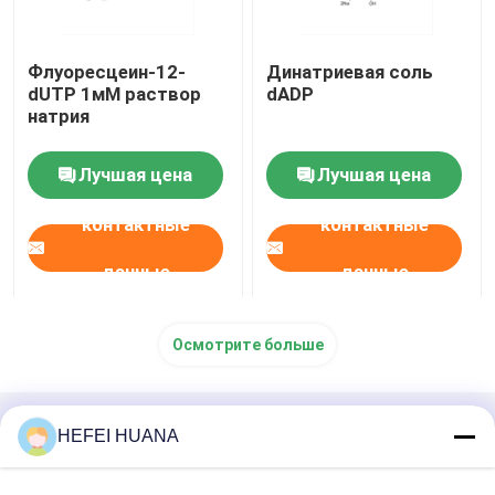
Флуоресцеин-12-
Динатриевая соль
dUTP 1мМ раствор
dADP
натрия
Лучшая цена
Лучшая цена
контактные
контактные
данные
данные
Осмотрите больше
Главная страница
Карта сайта
HEFEI HUANA
контактные данные
Desktop Site
Карта сайта
Политика конфиденциальности