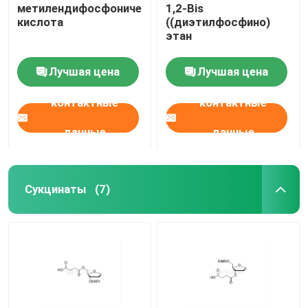
метилендифосфоническая
1,2-Bis
кислота
((диэтилфосфино)
этан
Лучшая цена
Лучшая цена
контактные
контактные
данные
данные
Сукцинаты
(7)