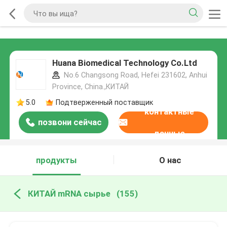
Huana Biomedical Technology Co.Ltd
No.6 Changsong Road, Hefei 231602, Anhui
Province, China.,КИТАЙ
5.0
Подтверженный поставщик
контактные
позвони сейчас
данные
продукты
О нас
КИТАЙ mRNA сырье
(155)