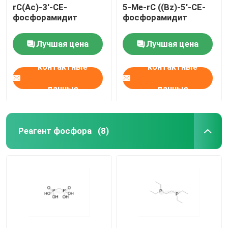
rC(Ac)-3'-CE-
5-Me-rC ((Bz)-5'-CE-
фосфорамидит
фосфорамидит
Лучшая цена
Лучшая цена
контактные
контактные
данные
данные
Реагент фосфора
(8)