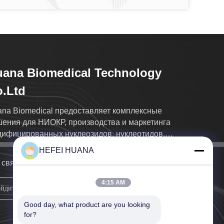
ana Biomedical Technology
.Ltd
na Biomedical предоставляет комплексные
ения для НИОКР, производства и маркетинга
ифицированных нуклеозидов, нуклеотидов,
форамидитов и красителей
HEFEI HUANA
свяжемся с вами как можно скорее.
4:15 AM
подпишите вверх
Good day, what product are you looking 
for?