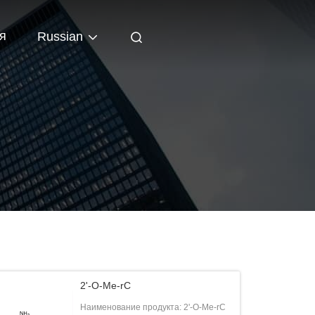
я
Russian
2'-O-Me-rC
Наименование продукта: 2'-O-Me-rC