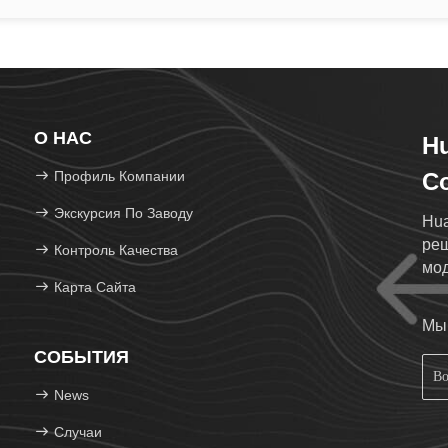
О НАС
Hu
Профиль Компании
Co
Экскурсия По Заводу
Hua
реш
Контроль Качества
мод
Карта Сайта
фос
Мы 
СОБЫТИЯ
News
Случаи