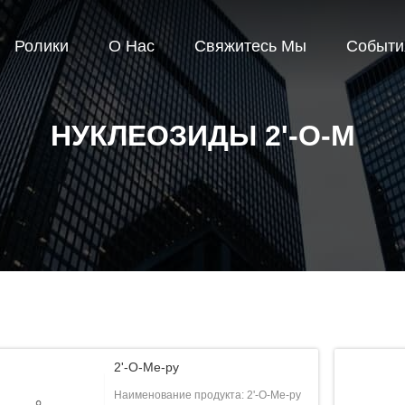
Ролики
О Нас
Свяжитесь Мы
Событи
НУКЛЕОЗИДЫ 2'-О-М
2'-О-Ме-ру
Наименование продукта: 2'-О-Ме-ру