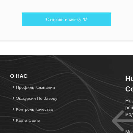
Отправьте заявку
О НАС
Hu
Профиль Компании
Co
Экскурсия По Заводу
Hua
реш
Контроль Качества
мод
Карта Сайта
фос
Мы 