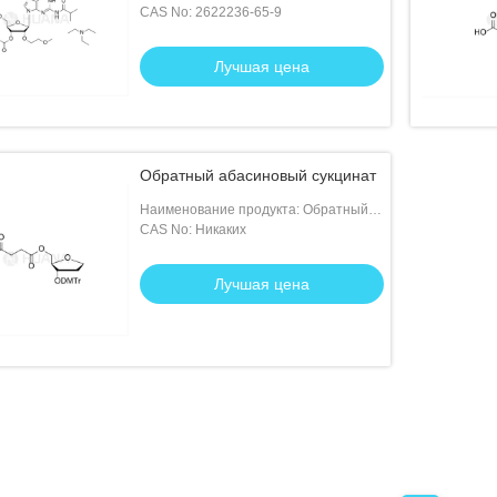
MOE-rG ((iBu)-3'-сукцинат,соль ТЭА
CAS No: 2622236-65-9
Лучшая цена
Обратный абасиновый сукцинат
Наименование продукта: Обратный
абасиновый сукцинат
CAS No: Никаких
Лучшая цена