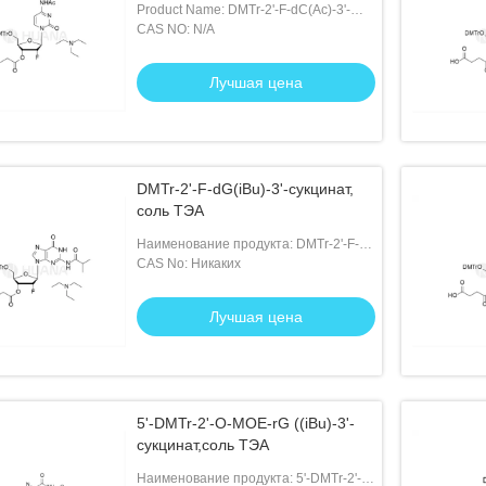
Product Name: DMTr-2'-F-dC(Ac)-3'-
succinate, TEA salt
CAS NO: N/A
Лучшая цена
DMTr-2'-F-dG(iBu)-3'-сукцинат,
соль ТЭА
Наименование продукта: DMTr-2'-F-
dG(iBu)-3'-сукцинат, соль ТЭА
CAS No: Никаких
Лучшая цена
5'-DMTr-2'-O-MOE-rG ((iBu)-3'-
сукцинат,соль ТЭА
Наименование продукта: 5'-DMTr-2'-O-