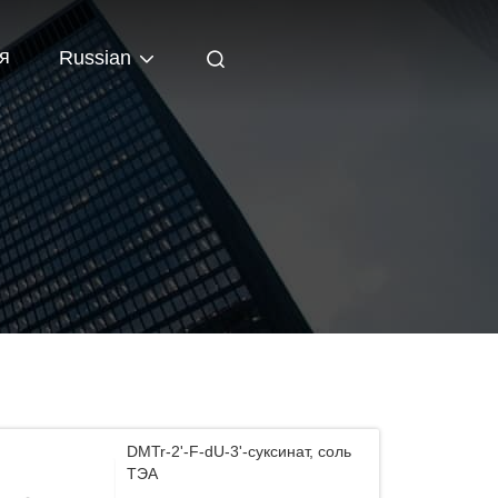
я
Russian
DMTr-2'-F-dU-3'-суксинат, соль
ТЭА