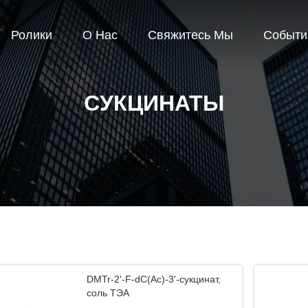
Ролики
О Нас
Свяжитесь Мы
Событи
СУКЦИНАТЫ
DMTr-2'-F-dC(Ac)-3'-сукцинат,
соль ТЭА