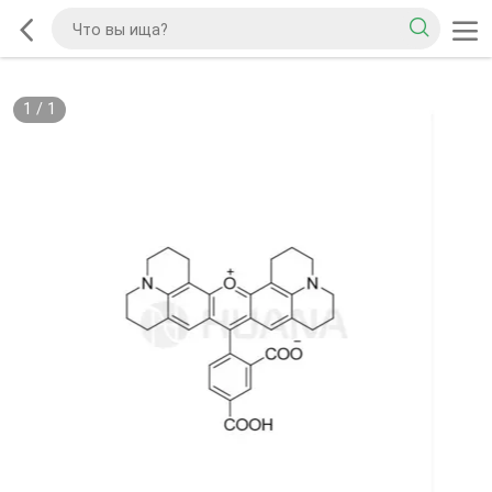
1
/
1