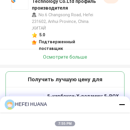
Technology Co.Ltd профиль
производителя
No.6 Changsong Road, Hefei
231602, Anhui Province, China.
,КИТАЙ
5.0
Подтверженный
поставщик
Осмотрите больше
Получить лучшую цену для
5-карбокси-Х-родамин; 5-ROX
HEFEI HUANA
7:55 PM