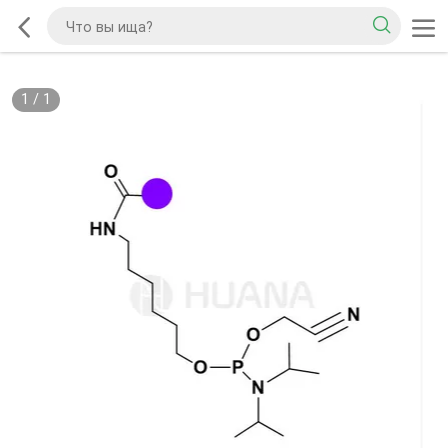
1
/
1