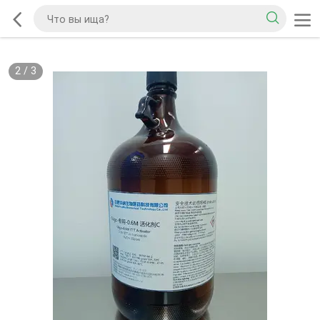
2
/
3