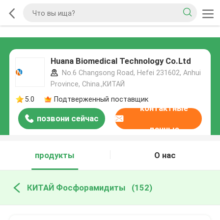
Huana Biomedical Technology Co.Ltd
No.6 Changsong Road, Hefei 231602, Anhui
Province, China.,КИТАЙ
5.0
Подтверженный поставщик
контактные
позвони сейчас
данные
продукты
О нас
КИТАЙ Фосфорамидиты
(152)