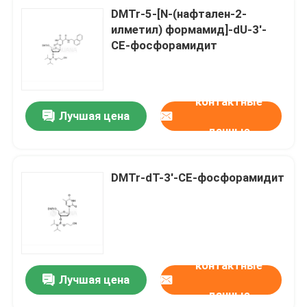
DMTr-5-[N-(нафтален-2-
илметил) формамид]-dU-3'-
CE-фосфорамидит
контактные
Лучшая цена
данные
DMTr-dT-3'-CE-фосфорамидит
контактные
Лучшая цена
данные