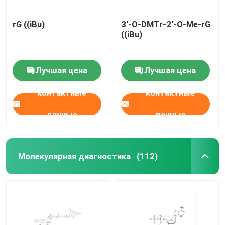
rG ((iBu)
3'-O-DMTr-2'-O-Me-rG
((iBu)
Лучшая цена
Лучшая цена
контактные
контактные
данные
данные
Молекулярная диагностика
(112)