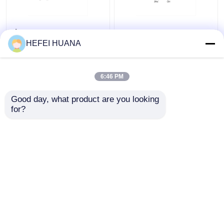
Флуоресцеин-12-
Динатриевая соль
dUTP 1мМ раствор
dADP
HEFEI HUANA
натрия
6:46 PM
Лучшая цена
Лучшая цена
Good day, what product are you looking 
контактные
контактные
for?
данные
данные
Осмотрите больше
Главная страница
Карта сайта
контактные данные
Desktop Site
Карта сайта
Политика конфиденциальности