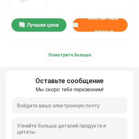
mRNA сырье
контактные
Лучшая цена
данные
Реагент фосфора
Осмотрите больше
Сукцинаты
Нуклеозиды
Оставьте сообщение
Мы скоро тебе перезвоним!
Молекулярная диагностика
Флуоресцентные красители
Олигосинтезные реагенты