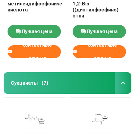
метилендифосфоническая
1,2-Bis
кислота
((диэтилфосфино)
этан
Лучшая цена
Лучшая цена
контактные
контактные
данные
данные
Сукцинаты
(7)