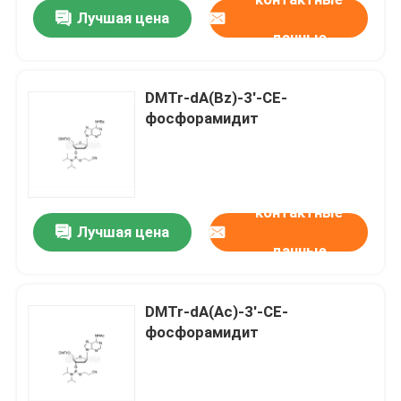
Лучшая цена
данные
DMTr-dA(Bz)-3'-CE-
фосфорамидит
контактные
Лучшая цена
данные
Дом
DMTr-dA(Ac)-3'-CE-
фосфорамидит
Продукты
Ролики