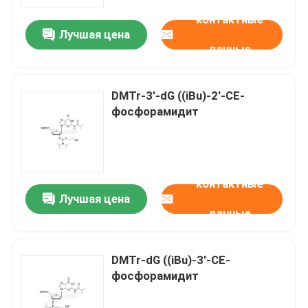
контактные
Лучшая цена
О нас
данные
Путешествие фабрики
DMTr-3'-dG ((iBu)-2'-CE-
фосфорамидит
Проверка качества
Свяжитесь мы
контактные
Лучшая цена
данные
Новости
СЛУЧАИ
DMTr-dG ((iBu)-3'-CE-
фосфорамидит
Фосфорамидиты