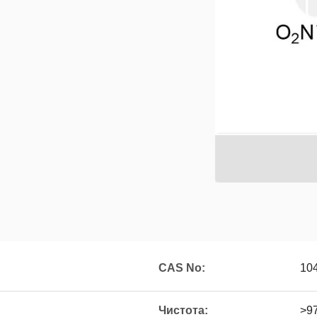
CAS No:
10
Чистота:
>9