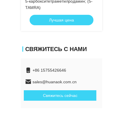
5-карбокситетраметилродамин; (5-
TAMRA)
Лучшая цена
СВЯЖИТЕСЬ С НАМИ
+86 15755426646
sales@huanaok.com.cn
Свяжитесь сейчас