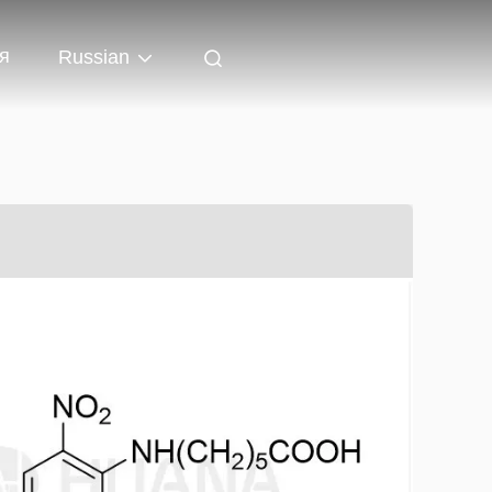
я
Russian