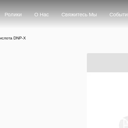
Ролики
О Нас
Свяжитесь Мы
Событи
ислота DNP-X