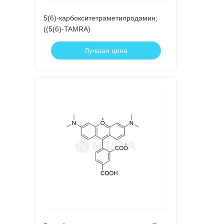
5(6)-карбокситетраметилродамин;
((5(6)-TAMRA)
Лучшая цена