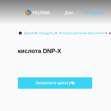
Дом
Продукты
Домой
>
Продукты
>
Флуоресцентные Красители
>
к
кислота DNP-X
Запросите цитату