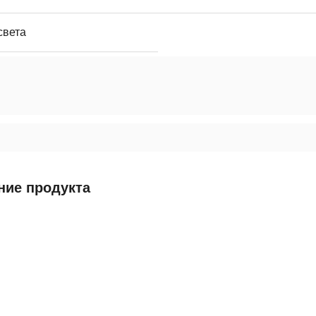
света
ние продукта