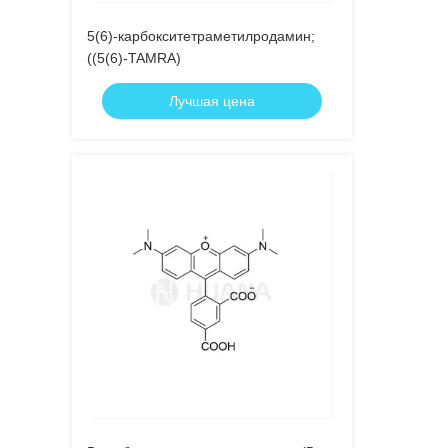
5(6)-карбокситетраметилродамин;
((5(6)-TAMRA)
Лучшая цена