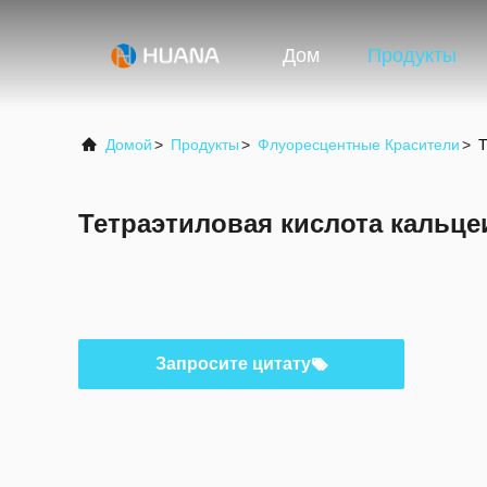
Дом
Продукты
Домой
>
Продукты
>
Флуоресцентные Красители
>
Т
Тетраэтиловая кислота кальце
Запросите цитату