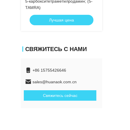
5-карбокситетраметилродамин; (5-
TAMRA)
Лучшая цена
СВЯЖИТЕСЬ С НАМИ
+86 15755426646
sales@huanaok.com.cn
Свяжитесь сейчас