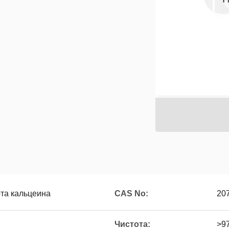
ота кальцеина
CAS No:
20
Чистота:
>9