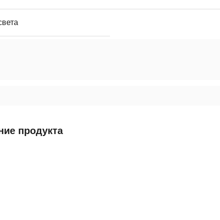
света
ние продукта