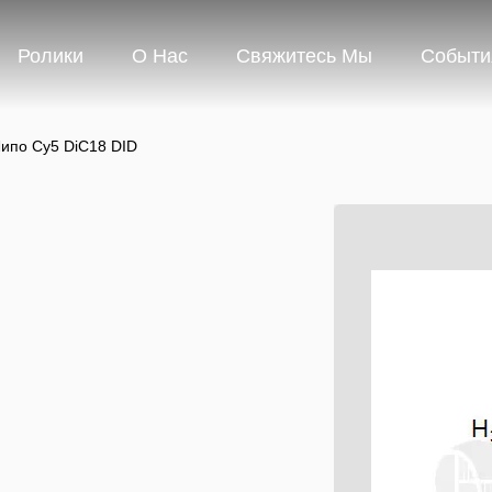
Ролики
О Нас
Свяжитесь Мы
Событи
ипо Cy5 DiC18 DID