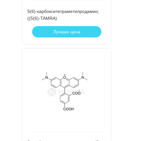
5(6)-карбокситетраметилродамин;
((5(6)-TAMRA)
Лучшая цена