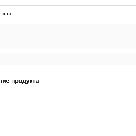
света
ние продукта