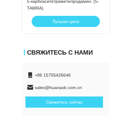
5-карбокситетраметилродамин; (5-
TAMRA)
Лучшая цена
СВЯЖИТЕСЬ С НАМИ
+86 15755426646
sales@huanaok.com.cn
Свяжитесь сейчас