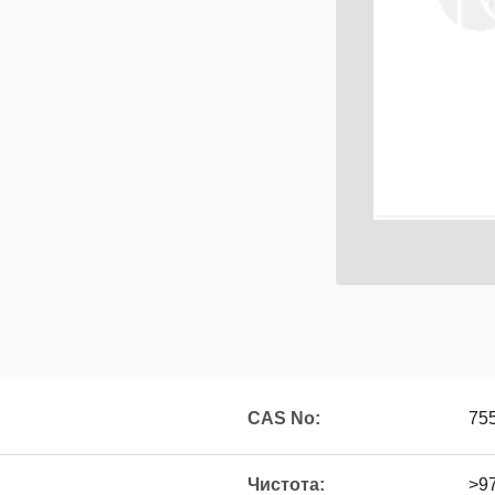
CAS No:
75
Чистота:
>9