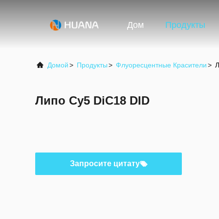
Дом
Продукты
Домой
>
Продукты
>
Флуоресцентные Красители
>
Л
Липо Cy5 DiC18 DID
Запросите цитату