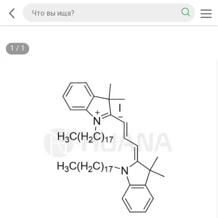
1
/
1