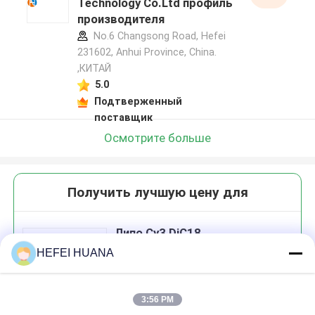
Technology Co.Ltd профиль
производителя
No.6 Changsong Road, Hefei
231602, Anhui Province, China.
,КИТАЙ
5.0
Подтверженный
поставщик
Осмотрите больше
Получить лучшую цену для
Липо Cy3 DiC18
HEFEI HUANA
3:56 PM