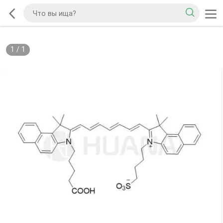
1
/
1