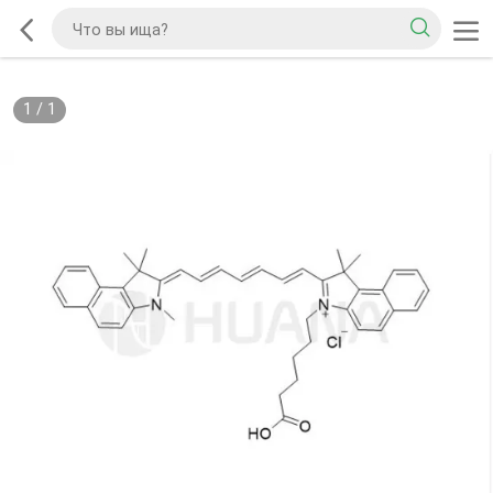
1
/
1