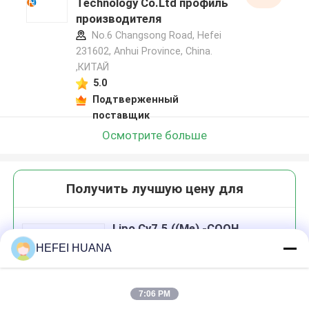
Technology Co.Ltd профиль
производителя
No.6 Changsong Road, Hefei
231602, Anhui Province, China.
,КИТАЙ
5.0
Подтверженный
поставщик
Осмотрите больше
Получить лучшую цену для
Lipo Cy7.5 ((Me) -COOH
HEFEI HUANA
7:06 PM