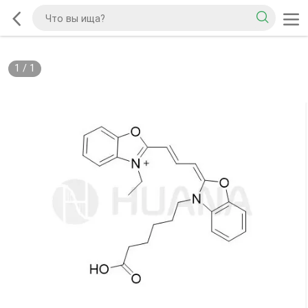
1
/
1