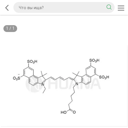
1
/
1