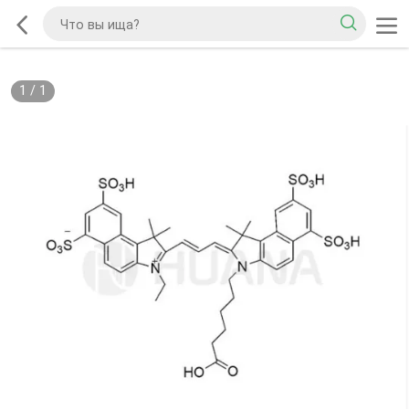
1
/
1