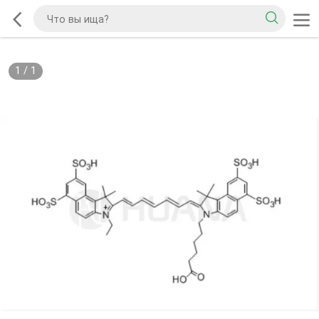
1
/
1