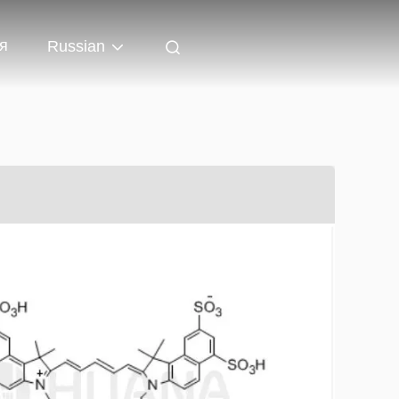
я
Russian