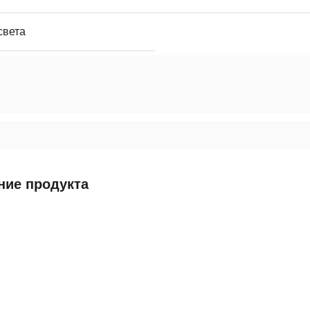
света
ние продукта