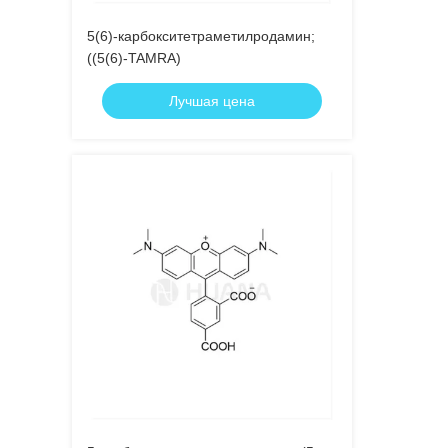
5(6)-карбокситетраметилродамин;
((5(6)-TAMRA)
Лучшая цена