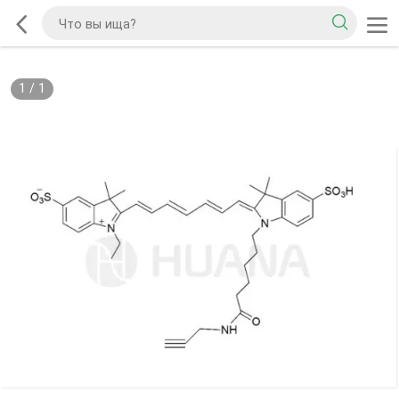
1
/
1