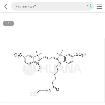
1
/
1