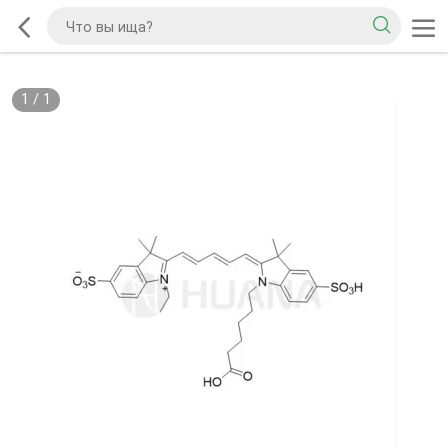
1
/
1