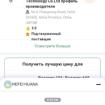
Technology Co.Ltd профиль
производителя
No.6 Changsong Road, Hefei
231602, Anhui Province, China.
,КИТАЙ
5.0
Подтверженный
поставщик
Осмотрите больше
Получить лучшую цену для
Родамин 101; Родамин 640
HEFEI HUANA
6:20 AM