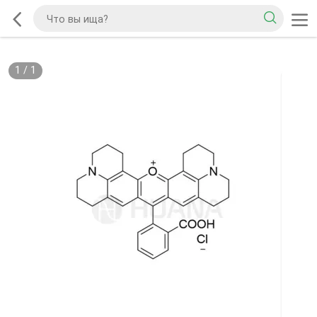
1
/
1