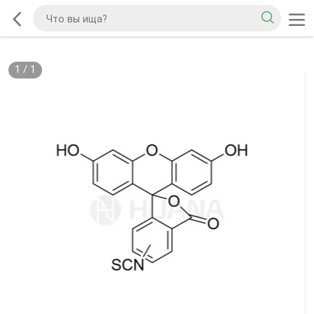
1
/
1