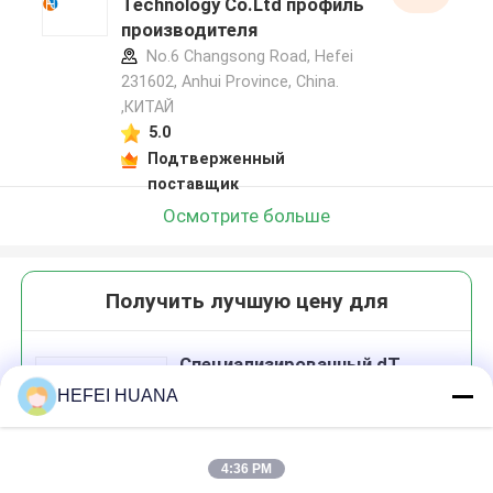
Technology Co.Ltd профиль
производителя
No.6 Changsong Road, Hefei
231602, Anhui Province, China.
,КИТАЙ
5.0
Подтверженный
поставщик
Осмотрите больше
Получить лучшую цену для
Специализированный dT
фосфорамидит
HEFEI HUANA
4:36 PM