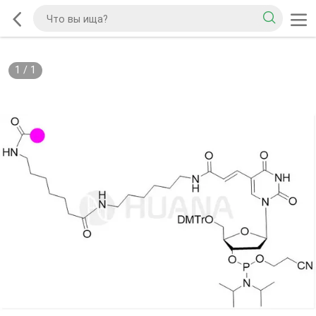
1
/
1