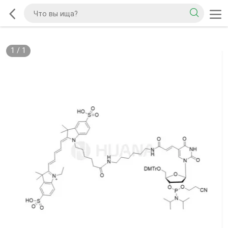
1
/
1