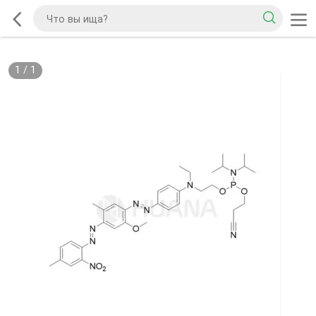
1
/
1