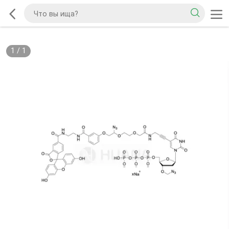
1
/
1