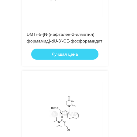
DMTr-5-[N-(нафтален-2-илметил)
формамид]-dU-3'-CE-фосфорамидит
Лучшая цена