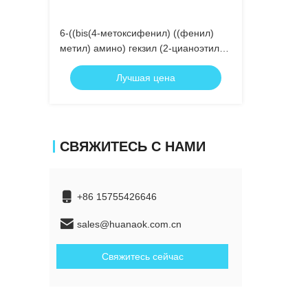
6-((bis(4-метоксифенил) ((фенил)
метил) амино) гекзил (2-цианоэтил)
диизопропилфосфорамидит
Лучшая цена
СВЯЖИТЕСЬ С НАМИ
+86 15755426646
sales@huanaok.com.cn
Свяжитесь сейчас