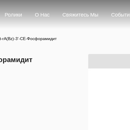
Ролики
О Нас
Свяжитесь Мы
Событи
t-rA(Bz)-3'-CE-Фосфорамидит
форамидит