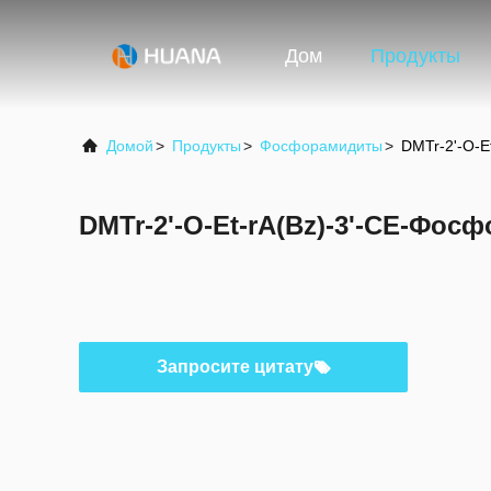
Дом
Продукты
Домой
>
Продукты
>
Фосфорамидиты
>
DMTr-2'-O-E
DMTr-2'-O-Et-rA(Bz)-3'-CE-Фос
Запросите цитату