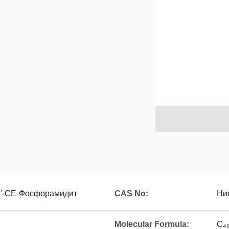
-3'-CE-Фосфорамидит
CAS No:
Ни
Molecular Formula:
C₄