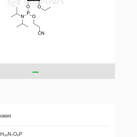
каких
₉H₅₆N₇O₈P