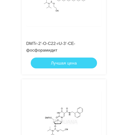
DMTr-2'-O-C22-rU-3'-CE-
фосфорамидит
Лучшая цена