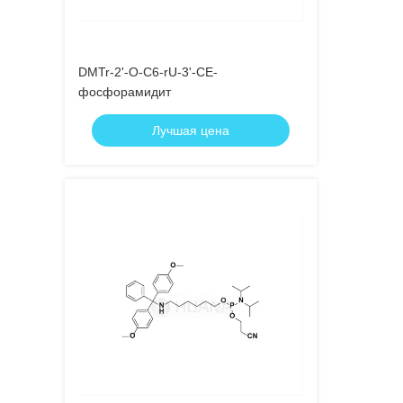
DMTr-2'-O-C6-rU-3'-CE-
фосфорамидит
Лучшая цена