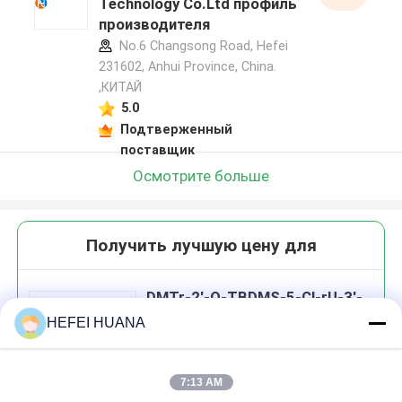
Technology Co.Ltd профиль
производителя
No.6 Changsong Road, Hefei
231602, Anhui Province, China.
,КИТАЙ
5.0
Подтверженный
поставщик
Осмотрите больше
Получить лучшую цену для
DMTr-2'-O-TBDMS-5-Cl-rU-3'-
CE-Фосфорамидит
HEFEI HUANA
7:13 AM