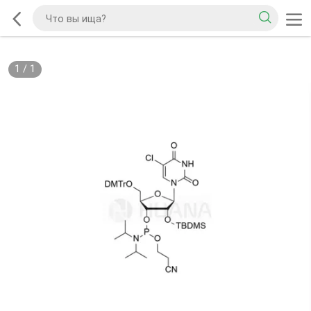
1
/
1