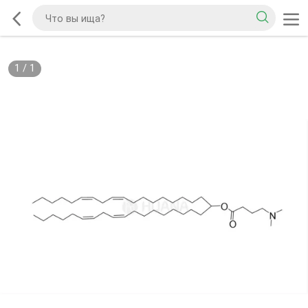
1
/
1