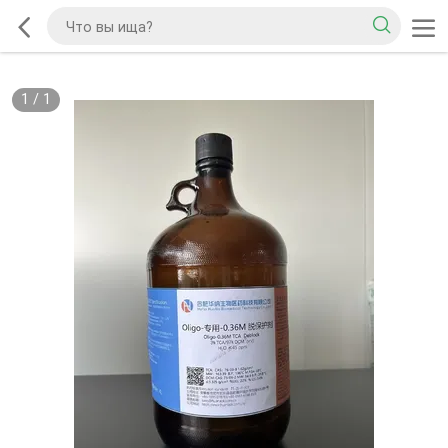
1
/
1