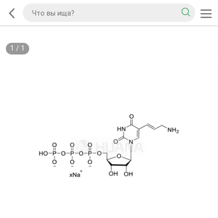
1
/
1