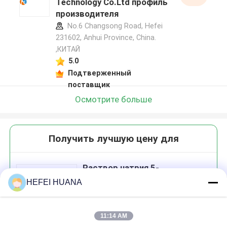
Technology Co.Ltd профиль
производителя
No.6 Changsong Road, Hefei
231602, Anhui Province, China.
,КИТАЙ
5.0
Подтверженный
поставщик
Осмотрите больше
Получить лучшую цену для
Раствор натрия 5-
аминоаллил-УТП 100 мМ
HEFEI HUANA
11:14 AM